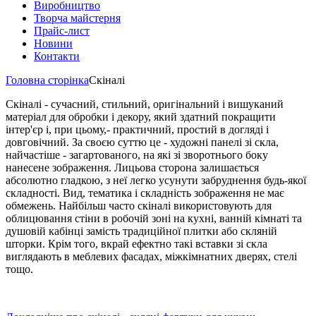
Виробництво
Творча майстерня
Прайс-лист
Новини
Контакти
Головна сторінка
Скіналі
Скіналі - сучасний, стильний, оригінальний і вишуканий
матеріал для обробки і декору, який здатний покращити
інтер'єр і, при цьому,- практичний, простий в догляді і
довговічний. За своєю суттю це - художні панелі зі скла,
найчастіше - загартованого, на які зі зворотнього боку
нанесене зображення. Лицьова сторона залишається
абсолютно гладкою, з неї легко усунути забруднення будь-якої
складності. Вид, тематика і складність зображення не має
обмежень. Найбільш часто скіналі використовують для
облицювання стіни в робочій зоні на кухні, ванній кімнаті та
душовій кабінці замість традиційної плитки або скляній
шторки. Крім того, вкрай ефектно такі вставки зі скла
виглядають в меблевих фасадах, міжкімнатних дверях, стелі
тощо.