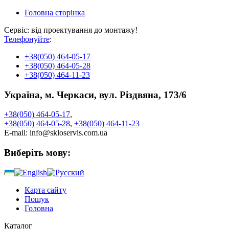
Головна сторінка
Сервіс: від проектування до монтажу!
Телефонуйте
:
+38
(050) 464-05-17
+38
(050) 464-05-28
+38
(050) 464-11-23
Україна, м. Черкаси, вул. Різдвяна, 173/6
+38
(050)
464-05-17
,
+38
(050)
464-05-28
,
+38
(050)
464-11-23
E-mail:
info@skloservis.com.ua
Виберіть мову:
Карта сайту
Пошук
Головна
Каталог