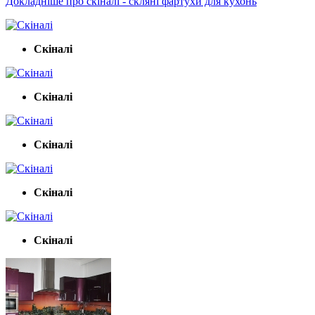
Докладніше про скіналі - скляні фартухи для кухонь
Скіналі
Скіналі
Скіналі
Скіналі
Скіналі