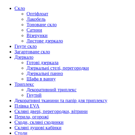
Скло
Оптіфлоат
Лакобель
Тоноване скло
Сатини
Візерунки
Листове дзеркало
Гнуте скло
Загартоване скло
Дзеркало
Готові дзеркала
Дзеркальні стелі, перегородки
Дзеркальні панно
Шафа в ванну
Триплекс
Декоративний триплекс
Гнутий
Декоративні тканини та папір для триплексу
Плівка EVA
Скляні двері, перегородки, вітрини
Перила, огорожі
Сходи, скляні сходинки
Скляні душові кабінки
Столи