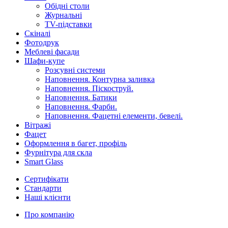
Обідні столи
Журнальні
ТV-підставки
Скіналі
Фотодрук
Меблеві фасади
Шафи-купе
Розсувні системи
Наповнення. Контурна заливка
Наповнення. Піскоструй.
Наповнення. Батики
Наповнення. Фарби.
Наповнення. Фацетні елементи, бевелі.
Вітражі
Фацет
Оформлення в багет, профіль
Фурнітура для скла
Smart Glass
Сертифікати
Стандарти
Наші клієнти
Про компанію