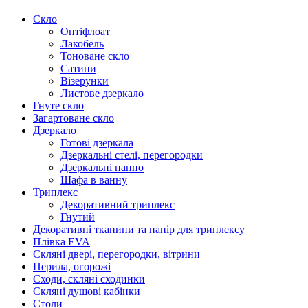
Скло
Оптіфлоат
Лакобель
Тоноване скло
Сатини
Візерунки
Листове дзеркало
Гнуте скло
Загартоване скло
Дзеркало
Готові дзеркала
Дзеркальні стелі, перегородки
Дзеркальні панно
Шафа в ванну
Триплекс
Декоративний триплекс
Гнутий
Декоративні тканини та папір для триплексу
Плівка EVA
Скляні двері, перегородки, вітрини
Перила, огорожі
Сходи, скляні сходинки
Скляні душові кабінки
Столи