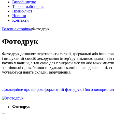
Виробництво
Творча майстерня
Прайс-лист
Новини
Контакти
Головна сторінка
Фотодрук
Фотодрук
Фотодрук дозволяє перетворити скляні, дзеркальні або інші по
і вишуканий спосіб декорування інтер'єру викликає захват, він
кахлю у ванній, а так само для прикраси меблів або міжкімнатн
зовнішньої привабливості, художні скляні панелі довговічні, ст
усуваються навіть складні забруднення.
Докладніше про широкоформатний фотодрук і його використанн
Фотодрук