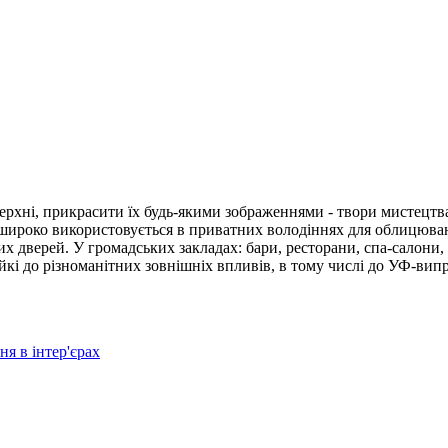
верхні, прикрасити їх будь-якими зображеннями - твори мистецтв
 широко використовується в приватних володіннях для облицюванн
их дверей. У громадських закладах: бари, ресторани, спа-салони,
ійкі до різноманітних зовнішніх впливів, в тому числі до УФ-випр
я в інтер'єрах