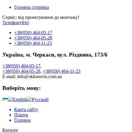
Головна сторінка
Сервіс: від проектування до монтажу!
Телефонуйте
:
+38
(050) 464-05-17
+38
(050) 464-05-28
+38
(050) 464-11-23
Україна, м. Черкаси, вул. Різдвяна, 173/6
+38
(050)
464-05-17
,
+38
(050)
464-05-28
,
+38
(050)
464-11-23
E-mail:
info@skloservis.com.ua
Виберіть мову:
Карта сайту
Пошук
Головна
Каталог