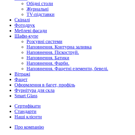
Обідні столи
Журнальні
ТV-підставки
Скіналі
Фотодрук
Меблеві фасади
Шафи-купе
Розсувні системи
Наповнення. Контурна заливка
Наповнення. Піскоструй.
Наповнення. Батики
Наповнення. Фарби.
Наповнення. Фацетні елементи, бевелі.
Вітражі
Фацет
Оформлення в багет, профіль
Фурнітура для скла
Smart Glass
Сертифікати
Стандарти
Наші клієнти
Про компанію