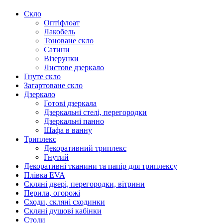
Скло
Оптіфлоат
Лакобель
Тоноване скло
Сатини
Візерунки
Листове дзеркало
Гнуте скло
Загартоване скло
Дзеркало
Готові дзеркала
Дзеркальні стелі, перегородки
Дзеркальні панно
Шафа в ванну
Триплекс
Декоративний триплекс
Гнутий
Декоративні тканини та папір для триплексу
Плівка EVA
Скляні двері, перегородки, вітрини
Перила, огорожі
Сходи, скляні сходинки
Скляні душові кабінки
Столи