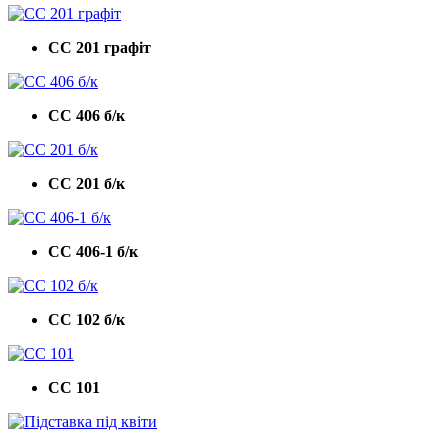
СС 201 графіт
СС 406 б/к
СС 201 б/к
СС 406-1 б/к
СС 102 б/к
СС 101