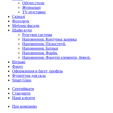
Обідні столи
Журнальні
ТV-підставки
Скіналі
Фотодрук
Меблеві фасади
Шафи-купе
Розсувні системи
Наповнення. Контурна заливка
Наповнення. Піскоструй.
Наповнення. Батики
Наповнення. Фарби.
Наповнення. Фацетні елементи, бевелі.
Вітражі
Фацет
Оформлення в багет, профіль
Фурнітура для скла
Smart Glass
Сертифікати
Стандарти
Наші клієнти
Про компанію