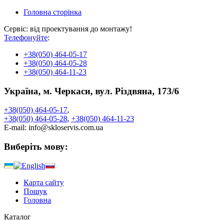
Головна сторінка
Сервіс: від проектування до монтажу!
Телефонуйте
:
+38
(050) 464-05-17
+38
(050) 464-05-28
+38
(050) 464-11-23
Україна, м. Черкаси, вул. Різдвяна, 173/6
+38
(050)
464-05-17
,
+38
(050)
464-05-28
,
+38
(050)
464-11-23
E-mail:
info@skloservis.com.ua
Виберіть мову:
Карта сайту
Пошук
Головна
Каталог