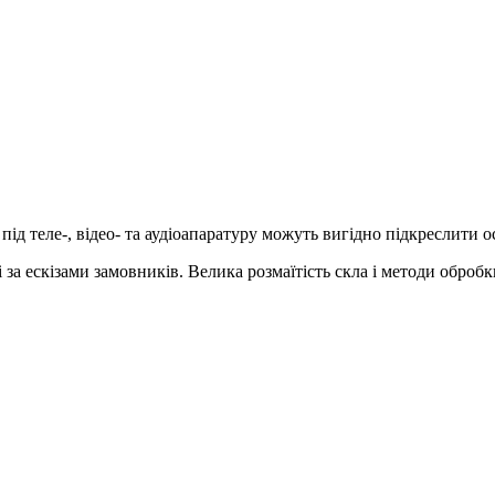
ід теле-, відео- та аудіоапаратуру можуть вигідно підкреслити о
 за ескізами замовників. Велика розмаїтість скла і методи оброб