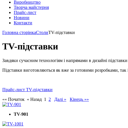
Виробництво
Творча майстерня
Прайс-лист
Новини
Контакти
Головна сторінка
Столи
ТV-підставки
ТV-підставки
Завдяки сучасним технологіям і напрямами в дизайні підставки п
Підставки виготовляються як вже за готовими розробками, так і
Прайс-лист TV-підставки
«« Початок
« Назад
1
2
Далі »
Кінець »»
ТV-901