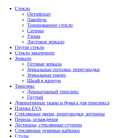
Стекло
Оптифлоат
Лакобель
Тонированное стекло
Сатины
Узоры
Листовое зеркало
Гнутое стекло
Стекло закаленное
Зеркало
Готовые зеркала
Зеркальные потолки, перегородки
Зеркальные панно
Шкаф в ванную
Триплекс
Декоративный триплекс
Гнутый
Декоративные ткани и бумага для триплекса
Пленка EVA
Стеклянные двери, перегородки, витрины
Перила, ограждения
Лестницы, стеклянные ступени
Стеклянные душевые кабинки
Столы