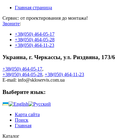
Главная страница
Сервис: от проектирования до монтажа!
Звоните
:
+38
(050) 464-05-17
+38
(050) 464-05-28
+38
(050) 464-11-23
Украина, г. Черкассы, ул. Риздвяна, 173/6
+38
(050)
464-05-17
,
+38
(050)
464-05-28
,
+38
(050)
464-11-23
E-mail:
info@skloservis.com.ua
Выберите язык:
Карта сайта
Поиск
Главная
Каталог