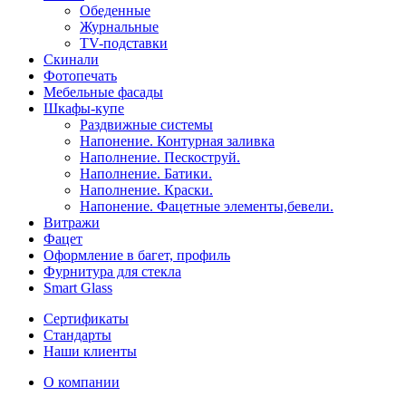
Обеденные
Журнальные
ТV-подставки
Скинали
Фотопечать
Мебельные фасады
Шкафы-купе
Раздвижные системы
Напонение. Контурная заливка
Наполнение. Пескоструй.
Наполнение. Батики.
Наполнение. Краски.
Напонение. Фацетные элементы,бевели.
Витражи
Фацет
Оформление в багет, профиль
Фурнитура для стекла
Smart Glass
Сертификаты
Стандарты
Наши клиенты
О компании