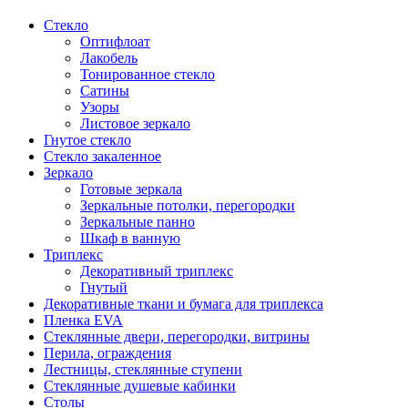
Стекло
Оптифлоат
Лакобель
Тонированное стекло
Сатины
Узоры
Листовое зеркало
Гнутое стекло
Стекло закаленное
Зеркало
Готовые зеркала
Зеркальные потолки, перегородки
Зеркальные панно
Шкаф в ванную
Триплекс
Декоративный триплекс
Гнутый
Декоративные ткани и бумага для триплекса
Пленка EVA
Стеклянные двери, перегородки, витрины
Перила, ограждения
Лестницы, стеклянные ступени
Стеклянные душевые кабинки
Столы