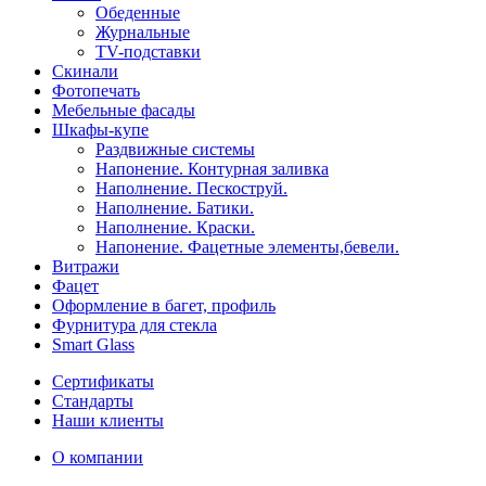
Обеденные
Журнальные
ТV-подставки
Скинали
Фотопечать
Мебельные фасады
Шкафы-купе
Раздвижные системы
Напонение. Контурная заливка
Наполнение. Пескоструй.
Наполнение. Батики.
Наполнение. Краски.
Напонение. Фацетные элементы,бевели.
Витражи
Фацет
Оформление в багет, профиль
Фурнитура для стекла
Smart Glass
Сертификаты
Стандарты
Наши клиенты
О компании