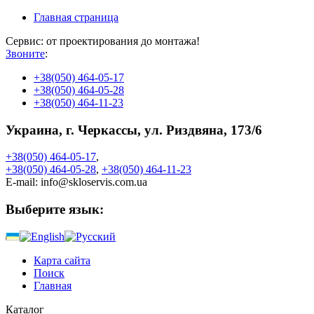
Главная страница
Сервис: от проектирования до монтажа!
Звоните
:
+38
(050) 464-05-17
+38
(050) 464-05-28
+38
(050) 464-11-23
Украина, г. Черкассы, ул. Риздвяна, 173/6
+38
(050)
464-05-17
,
+38
(050)
464-05-28
,
+38
(050)
464-11-23
E-mail:
info@skloservis.com.ua
Выберите язык:
Карта сайта
Поиск
Главная
Каталог