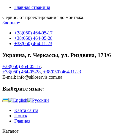
Главная страница
Сервис: от проектирования до монтажа!
Звоните
:
+38
(050) 464-05-17
+38
(050) 464-05-28
+38
(050) 464-11-23
Украина, г. Черкассы, ул. Риздвяна, 173/6
+38
(050)
464-05-17
,
+38
(050)
464-05-28
,
+38
(050)
464-11-23
E-mail:
info@skloservis.com.ua
Выберите язык:
Карта сайта
Поиск
Главная
Каталог