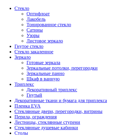
Стекло
Оптифлоат
Лакобель
Тонированное стекло
Сатины
Узоры
Листовое зеркало
Гнутое стекло
Стекло закаленное
Зеркало
Готовые зеркала
Зеркальные потолки, перегородки
Зеркальные панно
Шкаф в ванную
Триплекс
Декоративный триплекс
Гнутый
Декоративные ткани и бумага для триплекса
Пленка EVA
Стеклянные двери, перегородки, витрины
Перила, ограждения
Лестницы, стеклянные ступени
Стеклянные душевые кабинки
Столы