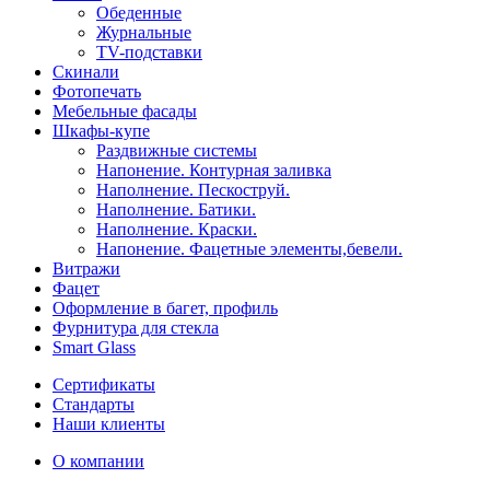
Обеденные
Журнальные
ТV-подставки
Скинали
Фотопечать
Мебельные фасады
Шкафы-купе
Раздвижные системы
Напонение. Контурная заливка
Наполнение. Пескоструй.
Наполнение. Батики.
Наполнение. Краски.
Напонение. Фацетные элементы,бевели.
Витражи
Фацет
Оформление в багет, профиль
Фурнитура для стекла
Smart Glass
Сертификаты
Стандарты
Наши клиенты
О компании